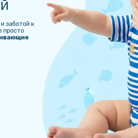
ой
и заботой к
е просто
вивающие