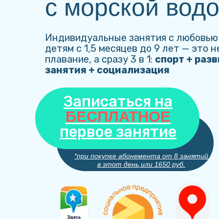
с морской вод
Индивидуальные занятия с любовью 
детям с 1,5 месяцев до 9 лет — это н
плавание, а сразу 3 в 1:
спорт + раз
занятия + социализация
Записаться на
БЕСПЛАТНОЕ
первое занятие
*при покупке абонемента от 8 занятий
в этот день или 1650 руб.