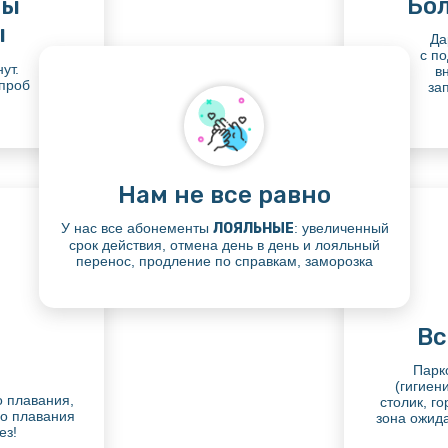
ты
Бол
ы
Да
с п
ут.
в
 проб
за
Нам не все равно
У нас все абонементы
ЛОЯЛЬНЫЕ
: увеличенный
срок действия, отмена день в день и лояльный
перенос, продление по справкам, заморозка
Вс
Парк
(гигиен
о плавания,
столик, г
го плавания
зона ожид
ез!