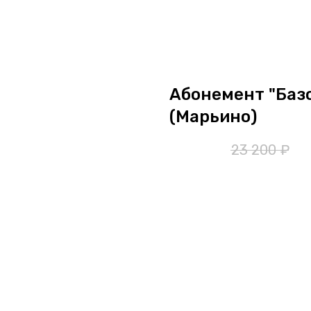
Абонемент "Базо
(Марьино)
19 800
₽
23 200
₽