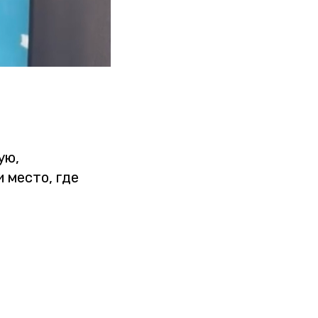
ую,
 место, где