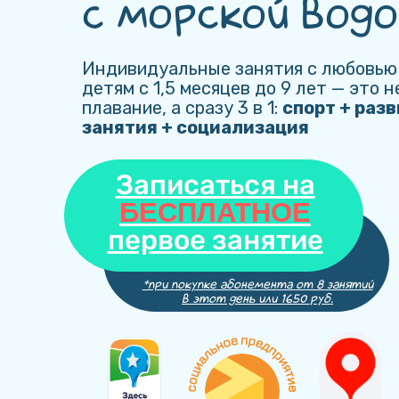
с морской водо
Индивидуальные занятия с любовью 
детям с 1,5 месяцев до 9 лет — это н
плавание, а сразу 3 в 1:
спорт + раз
занятия + социализация
Записаться на
БЕСПЛАТНОЕ
первое занятие
*при покупке абонемента от 8 занятий
в этот день или 1650 руб.