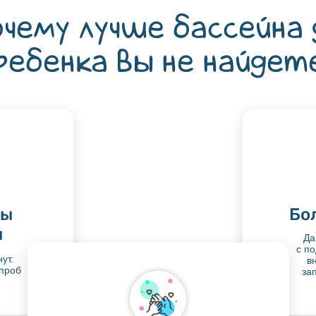
почему лучше бассейна
ребенка вы не найдет
ты
Бо
ы
Да
с п
ут.
в
 проб
за