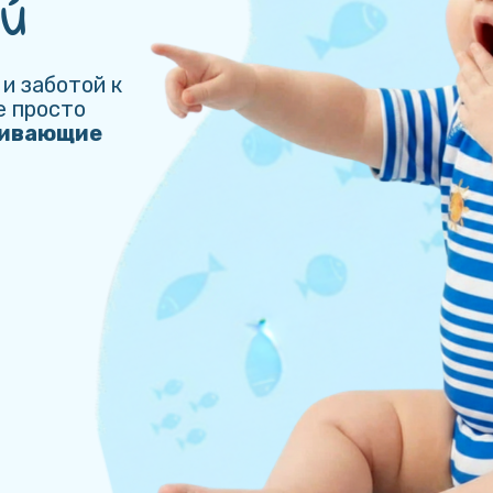
й
и заботой к
е просто
вивающие