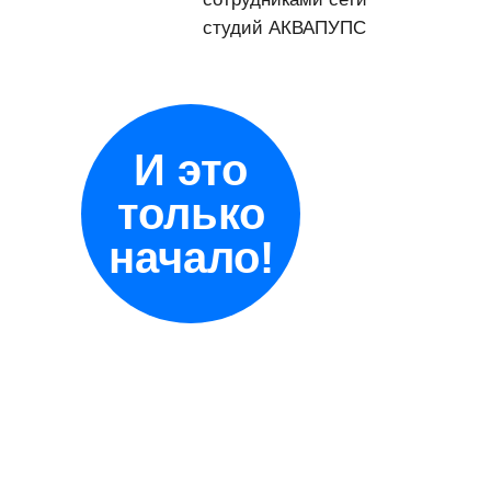
студий АКВАПУПС
И это
только
начало!