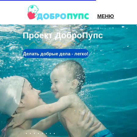
МЕНЮ
Проект ДоброПупс
Делать добрые дела - легко!